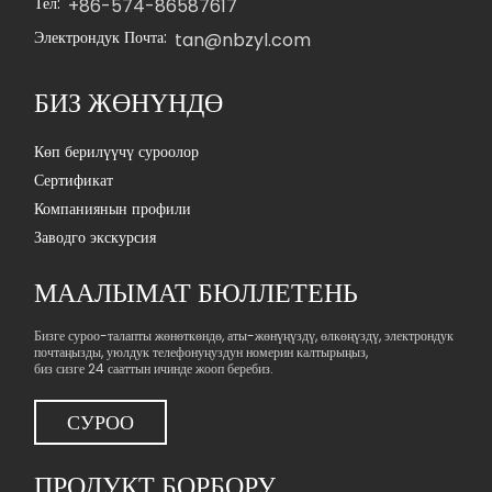
Тел:
+86-574-86587617
Электрондук Почта:
tan@nbzyl.com
БИЗ ЖӨНҮНДӨ
Көп берилүүчү суроолор
Сертификат
Компаниянын профили
Заводго экскурсия
МААЛЫМАТ БЮЛЛЕТЕНЬ
Бизге суроо-талапты жөнөткөндө, аты-жөнүңүздү, өлкөңүздү, электрондук
почтаңызды, уюлдук телефонуңуздун номерин калтырыңыз,
биз сизге 24 сааттын ичинде жооп беребиз.
СУРОО
ПРОДУКТ БОРБОРУ