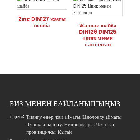
Zinc DIN127 жазгы
шайба
Жалпак шайба
DIN126 DIN125
Цинк менен
капталган
БИЗ МЕНЕН БАЙЛАНЫШЫҢЫЗ
Дареги:
Тиангу өнөр жай аймагы, Цзюлонху аймагы,
Чжэнхай району, Нинбо шаары, Чжэцзян
провинциясы, Кытай