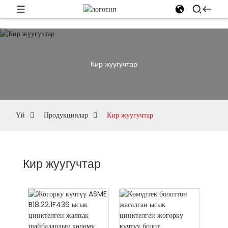
Кир жуугучтар
Үй
Продукциялар
Кир жуугучтар
Кир жуугучтар