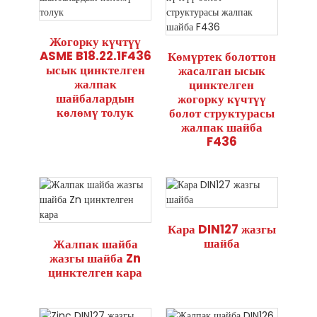
Жогорку күчтүү
ASME B18.22.1F436
Көмүртек болоттон
ысык цинктелген
жасалган ысык
жалпак
цинктелген
шайбалардын
жогорку күчтүү
көлөмү толук
болот структурасы
жалпак шайба
F436
Кара DIN127 жазгы
шайба
Жалпак шайба
жазгы шайба Zn
цинктелген кара