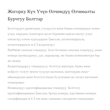
Жогорку Күч Үчүн Өлчөмдүү Өлчөө
Алты
Бурчтуу Болттар
Болттордун диаметрин, узундугун жана башка өлчөмдөрүн ченөө
үчүн, алардын талаптарга жооп беришин камсыз кылуу үчүн
тиешелүү өлчөө куралдарын (мисалы, штангенциркуль,
штангенциркуль ж.б.) колдонуңуз.
Surface сапатын текшерүү: болт бетинин сапатын текшерүү, анын
ичинде кычкылдануу, дат, жаракалар, же башка кемчиликтери бар
же жокпу.
Калыптандыруу текшерүүсү: болттун жиптери, башы жана
куйругу толугу менен түзүлүп калганын, жиптердин ачык-
айкындыгын жана болттун башы бузулганын же оюлуп калганын
текшериңиз.
Номиналдуу идентификациялык текшерүү: Болттогу
идентификациянын (мисалы, бренд номери, партиянын номери,
спецификация ж.б.) так жана таанымал экендигин текшериңиз.