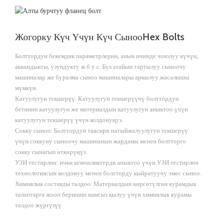
Жогорку Күч Үчүн Күч Сыноо
Hex Bolts
Болттордун бекемдик параметрлерин, анын ичинде чоюлуу күчүн,
аккандыкты, узундукту ж.б.у.с. Бул атайын тартылуу сыноочу
машиналар же буралма сыноо машиналары аркылуу жасалышы
мүмкүн.
Катуулугун текшерүү: Катуулугун текшерүүчү болттордун
бетинин катуулугун же материалдын катуулугун аныктоо үчүн
катуулугун текшерүү үчүн колдонуңуз.
Сокку сыноо: Болттордун таасири натыйжалуулугун текшерүү
үчүн соккуну сыноочу машинанын жардамы менен болтторго
сокку сынагын өткөрүңүз.
УЗИ тестирлөө: ички кемчиликтерди аныктоо үчүн УЗИ тестирлөө
технологиясын колдонуу менен болтторду кыйратуучу эмес сыноо.
Химиялык составды талдоо: Материалдын көрсөтүлгөн курамдык
талаптарга жооп беришин камсыз кылуу үчүн химиялык курамы
талдоо жүргүзүү.