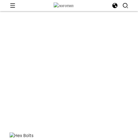
Текшерүү
Ningbo Zhongli Bolts Manufacturing Co., Ltd.