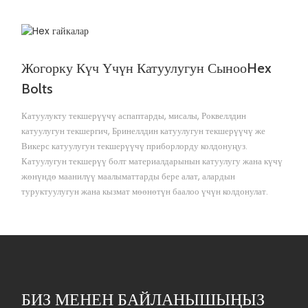
Жогорку Күч Үчүн Катуулугун Сыноо
Hex
Bolts
Катуулукту текшерүүчү аспаптарды, мисалы, Роквеллдин
катуулугун текшергич, Бринеллдин катуулугун текшерүүчү же
Викерс катуулугун текшерүүчү приборлорду колдонуңуз.
Катуулугун текшерүү болт материалдарынын катуулугу жана күчү
жөнүндө маанилүү маалыматтарды бере алат, алардын
туруктуулугун жана кызмат мөөнөтүн баалоо үчүн колдонулат.
БИЗ МЕНЕН БАЙЛАНЫШЫҢЫЗ