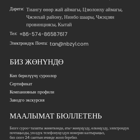
Дареги:
Тиангу өнөр жай аймагы, Цзюлонху аймагы,
Чжэнхай району, Нинбо шаары, Чжэцзян
провинциясы, Кытай
Тел:
+86-574-86587617
Электрондук Почта:
tan@nbzyl.com
БИЗ ЖӨНҮНДӨ
Көп берилүүчү суроолор
Сертификат
Компаниянын профили
Заводго экскурсия
МААЛЫМАТ БЮЛЛЕТЕНЬ
Бизге суроо-талапты жөнөткөндө, аты-жөнүңүздү, өлкөңүздү, электрондук
почтаңызды, уюлдук телефонуңуздун номерин калтырыңыз,
биз сизге 24 сааттын ичинде жооп беребиз.