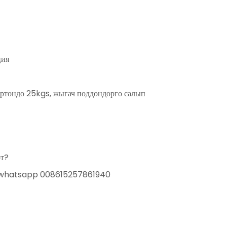
ция
артондо 25kgs, жыгач поддондорго салып
от?
же whatsapp 008615257861940