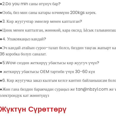
●2.Do you min саны өтүнүч бар?
●Ооба, биз мин саны катары өлчөмүнө 200kgs керек.
●3. Кир жуугучтар эмнелер менен капталган?
●Цинк менен капталган, жөнөкөй, кара оксид. Ысык гальваниза
●4. Упаковкаңыз кандай?
●Эч кандай атайын суроо-талап болсо, биздин таңгак жапырт к
36 коробка болуп саналат.
●5.Wow сиздин жеткирүү убактысы кир жуугуч үчүн?
● жеткирүү убактысы OEM тартиби үчүн 30-60 күн
●6. Кир жуугучка заказ кылгым келсе кантип байланышсам бол
●Жөн гана биздин баракчадан сураңыз же tan@nbzyl.com 
электрондук кат жөнөтүңүз
Жүктүн Сүрөттөрү