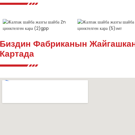
Биздин Фабриканын Жайгашкан
Картада