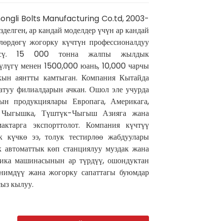
ongli Bolts Manufacturing Co.td, 2003-
делген, ар кандай моделдер үчүн ар кандай
лөрдөгү жогорку күчтүн профессионалдуу
чүсү. 15 000 тонна жалпы жылдык
үлүгү менен 1500,000 юань, 10,000 чарчы
кын аянтты камтыган. Компания Кытайда
сатуу филиалдарын ачкан. Ошол эле учурда
ын продукциялары Европага, Америкага,
Чыгышка, Түштүк-Чыгыш Азияга жана
актарга экспорттолот. Компания күчтүү
к күчкө ээ, толук тестирлөө жабдуулары
к автоматтык көп станциялуу муздак жана
ика машинасынын ар түрдүү, ошондуктан
нимдүү жана жогорку сапаттагы буюмдар
ыз кылуу.