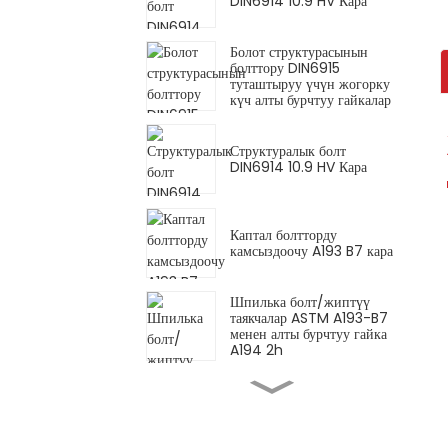
DIN6914 10.9 HV Кара
Болот структурасынын
болттору DIN6915
туташтыруу үчүн жогорку
күч алты бурчтуу гайкалар
Структуралык болт
DIN6914 10.9 HV Кара
Каптал болтторду
камсыздоочу A193 B7 кара
Шпилька болт/жиптүү
таякчалар ASTM A193-B7
менен алты бурчтуу гайка
A194 2h
Алты бурчтуу болт Майда
жип DIN960 Gr12.9 кара