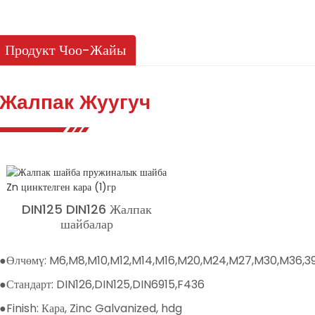
Продукт Чоо-Жайы
Жалпак Жуугуч
DIN125 DIN126 Жалпак
шайбалар
●Өлчөмү: M6,M8,M10,M12,M14,M16,M20,M24,M27,M30,M36,39
●Стандарт: DIN126,DIN125,DIN6915,F436
●Finish: Кара, Zinc Galvanized, hdg