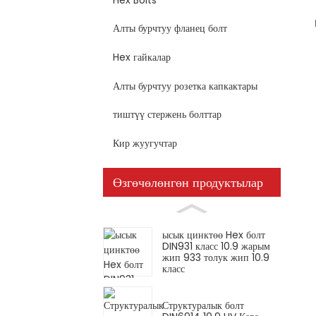
Алты бурчтуу фланец болт
Hex гайкалар
Алты бурчтуу розетка капкактары
тиштүү стержень болттар
Кир жуугучтар
Өзгөчөлөнгөн продуктылар
ысык цинктөө Hex болт
DIN931 класс 10.9 жарым
жип 933 толук жип 10.9
класс
Структуралык болт