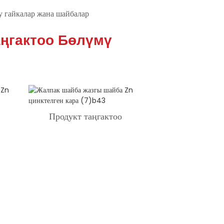
у гайкалар жана шайбалар
ңгактоо Бөлүмү
Продукт таңгактоо