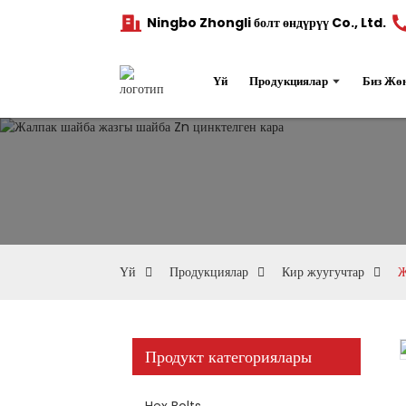
Ningbo Zhongli болт өндүрүү Co., Ltd.
Үй
Продукциялар
Биз Жө
Үй
Продукциялар
Кир жуугучтар
Ж
Продукт категориялары
Hex Bolts