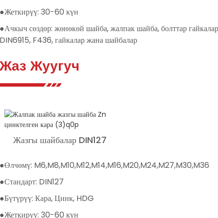
●Жеткирүү: 30-60 күн
●Ачкыч сөздөр: жөнөкөй шайба, жалпак шайба, болттар гайкалар
DIN6915, F436, гайкалар жана шайбалар
Жаз Жуугуч
Жазгы шайбалар DIN127
●Өлчөмү: M6,M8,M10,M12,M14,M16,M20,M24,M27,M30,M36
●Стандарт: DIN127
●Бүтүрүү: Кара, Цинк, HDG
●Жеткирүү: 30-60 күн