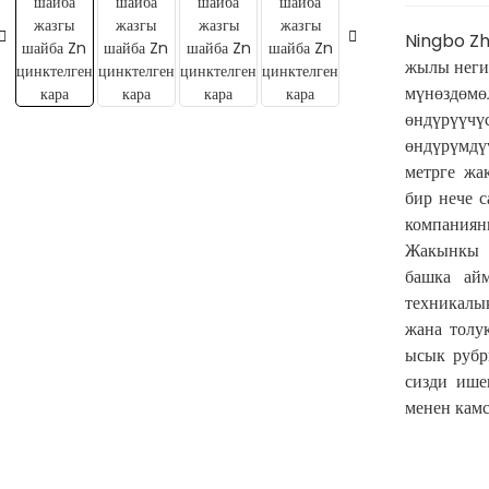
Ningbo Zh
жылы негиз
мүнөздөмө
өндүрүү
өндүрүмдү
метрге жа
бир нече 
компаниян
Жакынкы 
башка айм
техникалы
жана толу
ысык рубр
сизди ише
менен камс