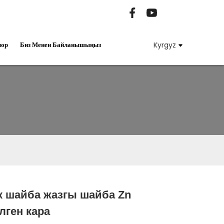
лор
Биз Менен Байланышыңыз
Kyrgyz
 шайба жазгы шайба Zn
Loading...
Loading...
Loading...
Loading...
лген кара