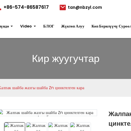
+86-574-86587617
tan@nbzyl.com
нүндө
Video
БЛОГ
Жүктөп Алуу
Көп Берилүүчү Суроо
Кир жуугучтар
алпак шайба жазгы шайба Zn цинктелген кара
Жалпак
Loading...
Loading...
цинкте