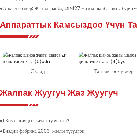
●Ачкыч сөздөр: Жазгы шайба, DIN127 жазгы шайба, алты бурчту
Аппараттык Камсыздоо Үчүн Та
Склад
Таңгактоочу жер
Жалпак Жуугуч Жаз Жуугуч
●1.Компанияңыз качан түзүлгөн?
●Биздин фабрика 2003-жылы түзүлгөн.