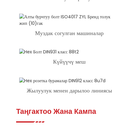
Муздак согулган машиналар
Күйүүчү меш
Жылуулук менен дарылоо линиясы
Таңгактоо Жана Кампа