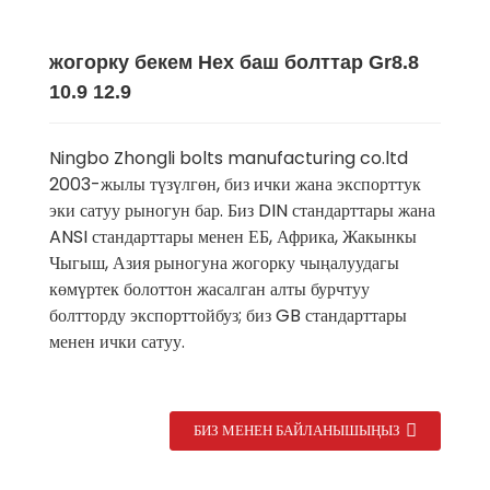
жогорку бекем Hex баш болттар Gr8.8
10.9 12.9
Ningbo Zhongli bolts manufacturing co.ltd
2003-жылы түзүлгөн, биз ички жана экспорттук
эки сатуу рыногун бар. Биз DIN стандарттары жана
ANSI стандарттары менен ЕБ, Африка, Жакынкы
Чыгыш, Азия рыногуна жогорку чыңалуудагы
көмүртек болоттон жасалган алты бурчтуу
болтторду экспорттойбуз; биз GB стандарттары
менен ички сатуу.
БИЗ МЕНЕН БАЙЛАНЫШЫҢЫЗ