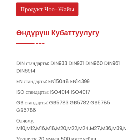
Продукт Чоо-Жайы
Өндүрүш Кубаттуулугу
DIN стандарты: DIN933 DIN931 DIN960 DIN961
DIN6914
EN стандарты: EN15048 EN14399
ISO стандарты: ISO4014 ISO4017
GB стандарты: GB5783 GB5782 GB5785
GB5786
Өлчөмү:
M10,M12,M16,M18,M20,M22,M24,M27,M36,M39,M42,
Узундугу: 20 ммден 500 ммге чейин