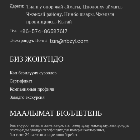
Дареги:
Тиангу өнөр жай аймагы, Цзюлонху аймагы,
Чжэнхай району, Нинбо шаары, Чжэцзян
провинциясы, Кытай
Тел:
+86-574-86587617
Электрондук Почта:
tan@nbzyl.com
БИЗ ЖӨНҮНДӨ
Көп берилүүчү суроолор
Сертификат
Компаниянын профили
Заводго экскурсия
МААЛЫМАТ БЮЛЛЕТЕНЬ
Бизге суроо-талапты жөнөткөндө, аты-жөнүңүздү, өлкөңүздү, электрондук
почтаңызды, уюлдук телефонуңуздун номерин калтырыңыз,
биз сизге 24 сааттын ичинде жооп беребиз.