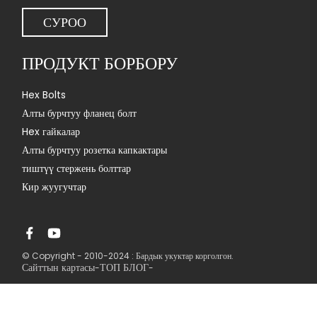
СУРОО
ПРОДУКТ БОРБОРУ
Hex Bolts
Алты бурчтуу фланец болт
Hex гайкалар
Алты бурчтуу розетка капкактары
тиштүү стержень болттар
Кир жуугучтар
© Copyright - 2010-2024 : Бардык укуктар корголгон.
Сайттын картасы
ТОП БЛОГ
-
-