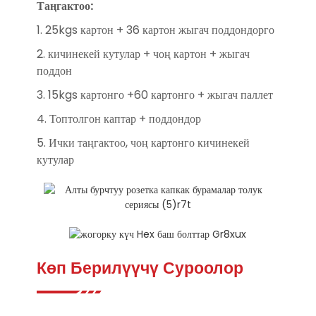
Таңгактоо:
1. 25kgs картон + 36 картон жыгач поддондорго
2. кичинекей кутулар + чоң картон + жыгач
поддон
3. 15kgs картонго +60 картонго + жыгач паллет
4. Топтолгон каптар + поддондор
5. Ички таңгактоо, чоң картонго кичинекей
кутулар
Көп Берилүүчү Суроолор