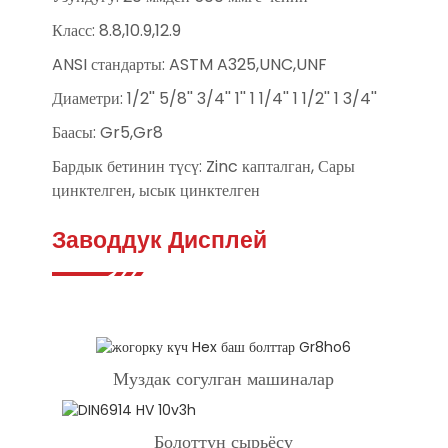
Класс: 8.8,10.9,12.9
ANSI стандарты: ASTM A325,UNC,UNF
Диаметри: 1/2'' 5/8'' 3/4'' 1'' 1 1/4'' 1 1/2'' 1 3/4''
Баасы: Gr5,Gr8
Бардык бетинин түсү: Zinc капталган, Сары
цинктелген, ысык цинктелген
Заводдук Дисплей
Муздак согулган машиналар
Болоттун сырьёсу