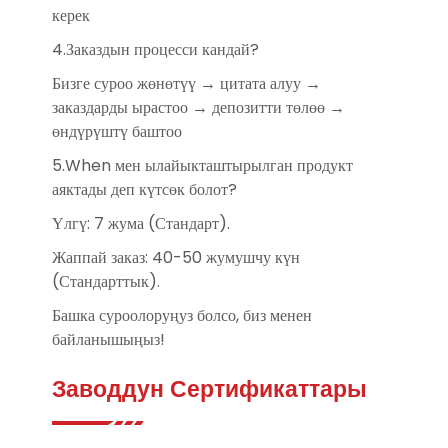
керек
4.Заказдын процесси кандай?
Бизге суроо жөнөтүү → цитата алуу →
заказдарды ырастоо → депозитти төлөө →
өндүрүштү баштоо
5.When мен ылайыкташтырылган продукт
аяктады деп күтсөк болот?
Үлгү: 7 жума (Стандарт).
Жаппай заказ: 40-50 жумушчу күн
(Стандарттык).
Башка суроолоруңуз болсо, биз менен
байланышыңыз!
Заводдун Сертификаттары