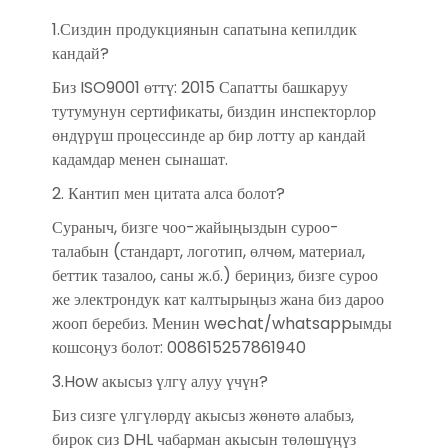
1.Сиздин продукциянын сапатына кепилдик
кандай?
Биз ISO9001 өттү: 2015 Сапатты башкаруу
тутумунун сертификаты, биздин инспекторлор
өндүрүш процессинде ар бир лотту ар кандай
кадамдар менен сынашат.
2. Кантип мен цитата алса болот?
Сураныч, бизге чоо-жайыңыздын суроо-
талабын (стандарт, логотип, өлчөм, материал,
беттик тазалоо, саны ж.б.) бериңиз, бизге суроо
же электрондук кат калтырыңыз жана биз дароо
жооп беребиз. Менин wechat/whatsappымды
кошсоңуз болот: 008615257861940
3.How акысыз үлгү алуу үчүн?
Биз сизге үлгүлөрдү акысыз жөнөтө алабыз,
бирок сиз DHL чабарман акысын төлөшүңүз